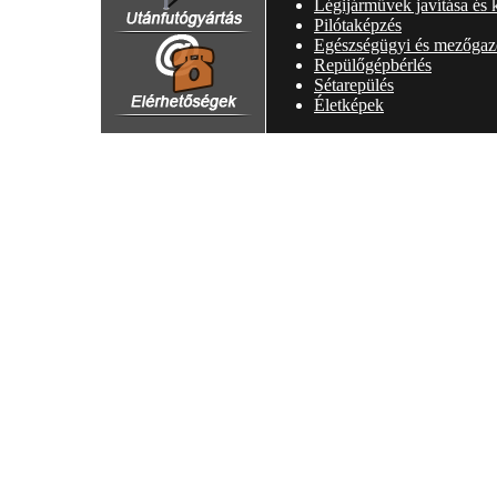
Légijárművek javítása és 
Pilótaképzés
Elérhetőségeink
Egészségügyi és mezőgazd
Repülőgépbérlés
Sétarepülés
Életképek