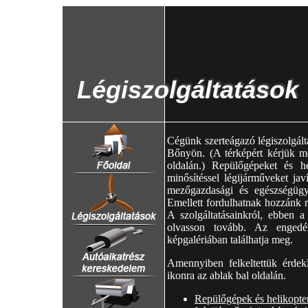
Légiszolgáltatások
Kobo Air Service
Magyar
English
Slovenčina
Deutsch
Főoldal
Cégünk szerteágazó légiszolgálta
Bőnyön. (A térképért kérjük me
oldalán.) Repülőgépeket és h
minősítéssel légijárműveket jav
Légiszolgáltatások
mezőgazdasági és egészségügyi 
Emellett fordulhatnak hozzánk re
A szolgáltatásainkról, ebben a
olvasson tovább. Az engedél
Autóalkatrész-
képgalériában találhatja meg.
kereskedelem
Amennyiben felkeltettük érdekl
ikonra az ablak bal oldalán.
Utánfutógyártás
Repülőgépek és helikopte